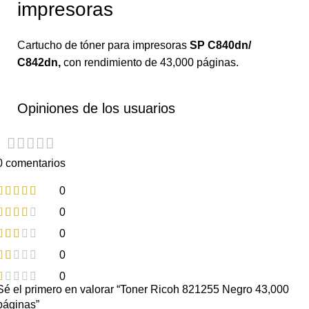
impresoras
Cartucho de tóner para impresoras
SP C840dn/
C842dn,
con rendimiento de 43,000 páginas.
Opiniones de los usuarios
0 comentarios
0
0
0
0
0
Sé el primero en valorar “Toner Ricoh 821255 Negro 43,000
páginas”