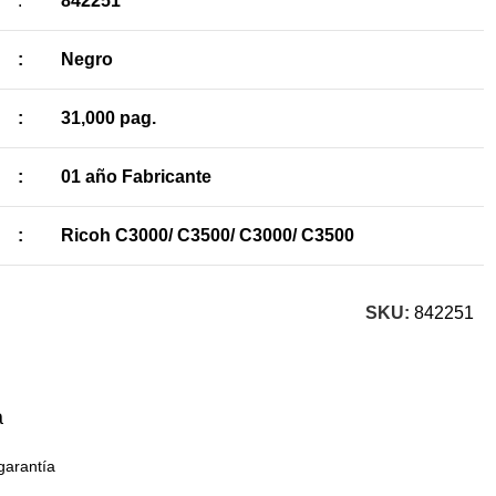
:
842251
:
Negro
:
31,000 pag.
:
01 año Fabricante
:
Ricoh C3000/ C3500/ C3000/ C3500
SKU:
842251
a
garantía