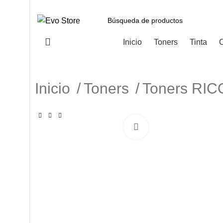
Categorías
Inicio
Toners
Tinta
C
Inicio
Toners
Toners RI
Haga Click para agranda