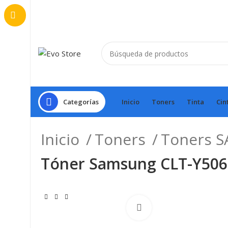
Categorías
Inicio
Toners
Tinta
Cin
Inicio
Toners
Toners 
Tóner Samsung CLT-Y506L
Haga Click para agran