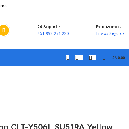
Lima
24 Soporte
Realizamos
+51 998 271 220
Envíos Seguros
S/.
0.00
ng CLT-Y506L SU519A Yellow