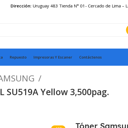
Dirección:
Uruguay 483 Tienda N° 01- Cercado de Lima – 
ta
Repuesto
Impresoras Y Escaner
Contáctenos
SAMSUNG
 SU519A Yellow 3,500pag.
dar
Tóner Samsu