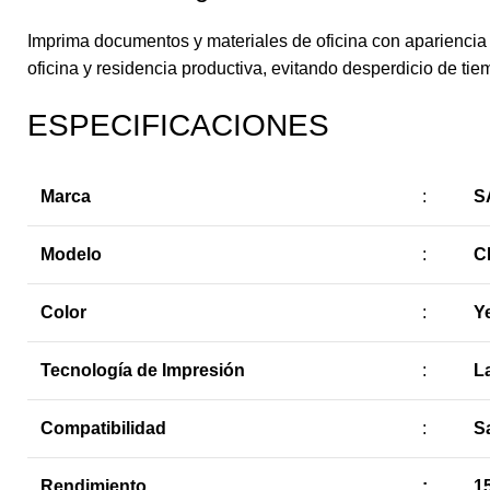
Imprima documentos y materiales de oficina con apariencia 
oficina y residencia productiva, evitando desperdicio de t
ESPECIFICACIONES
Marca
:
S
Modelo
:
C
Color
:
Y
Tecnología de Impresión
:
L
Compatibilidad
:
S
Rendimiento
:
1