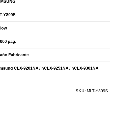
AMSUNG
T-Y809S
llow
,000 pag.
 año Fabricante
msung CLX-9201NA / nCLX-9251NA / nCLX-9301NA
SKU:
MLT-Y809S