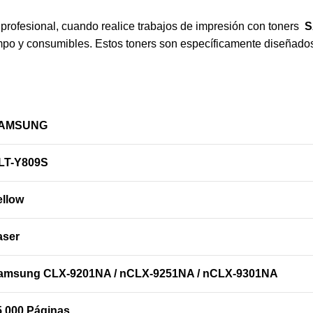
profesional, cuando realice trabajos de impresión con toners
iempo y consumibles. Estos toners son específicamente diseñado
AMSUNG
LT-Y809S
ellow
aser
amsung CLX-9201NA / nCLX-9251NA / nCLX-9301NA
5,000 Páginas