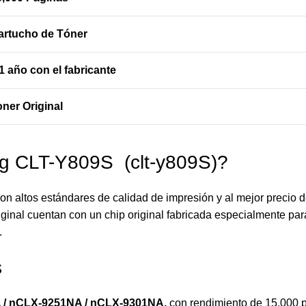
artucho de Tóner
1 año con el fabricante
oner Original
g CLT-Y809S (clt-y809S)?
on altos estándares de calidad de impresión y al mejor precio 
iginal cuentan con un chip original fabricada especialmente para
.
s
/ nCLX-9251NA / nCLX-9301NA
,
con rendimiento de 15,000 