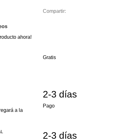
Compartir:
seos
roducto ahora!
Gratis
2-3 días
Pago
egará a la
aL
2-3 días