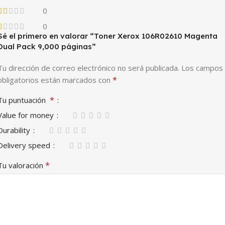
0
0
Sé el primero en valorar “Toner Xerox 106R02610 Magenta
Dual Pack 9,000 páginas”
Tu dirección de correo electrónico no será publicada.
Los campos
*
obligatorios están marcados con
*
Tu puntuación
Value for money
Durability
Delivery speed
*
Tu valoración