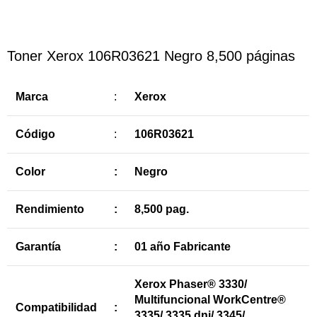
Toner Xerox 106R03621 Negro 8,500 páginas
Marca
:
Xerox
Código
:
106R03621
Color
:
Negro
Rendimiento
:
8,500 pag.
Garantía
:
01 año Fabricante
Xerox Phaser® 3330/
Multifuncional WorkCentre®
Compatibilidad
:
3335/ 3335 dni/ 3345/