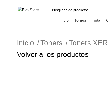
Categorías
Inicio
Toners
Tinta
C
Inicio
Toners
Toners XE
Volver a los productos
-4%
Haga Click para agrandar