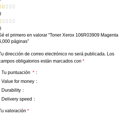
0
0
Sé el primero en valorar “Toner Xerox 106R03909 Magenta
6,000 páginas”
Tu dirección de correo electrónico no será publicada.
Los
campos obligatorios están marcados con
*
Tu puntuación
*
Value for money
Durability
Delivery speed
Tu valoración
*