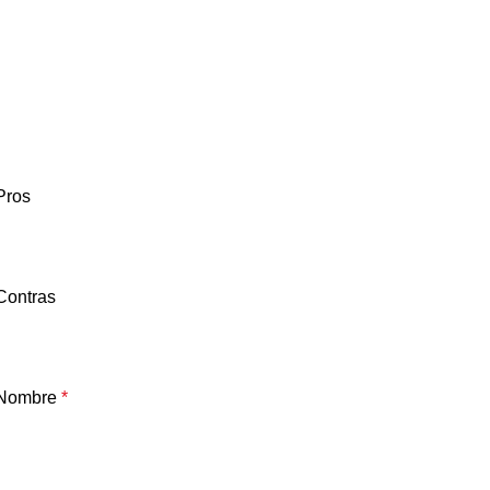
Pros
Contras
Nombre
*