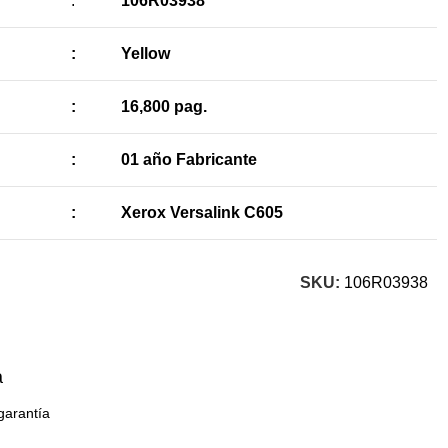
:
106R03938
:
Yellow
:
16,800 pag.
:
01 año Fabricante
:
Xerox Versalink C605
SKU:
106R03938
a
garantía