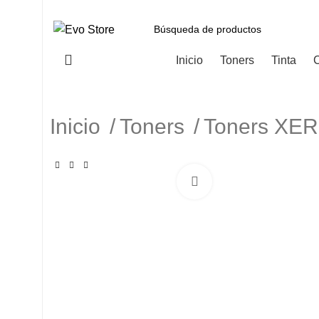
Categorías
Inicio
Toners
Tinta
C
Inicio
Toners
Toners XE
Haga Click para agranda