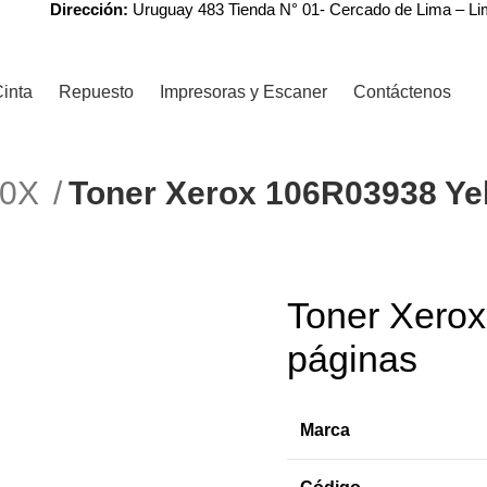
Dirección:
Uruguay 483 Tienda N° 01- Cercado de Lima – L
inta
Repuesto
Impresoras y Escaner
Contáctenos
R0X
Toner Xerox 106R03938 Yel
r
Toner Xero
-3%
páginas
Marca