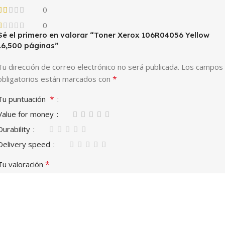
0
0
Sé el primero en valorar “Toner Xerox 106R04056 Yellow
16,500 páginas”
Tu dirección de correo electrónico no será publicada.
Los campos
*
obligatorios están marcados con
*
Tu puntuación
Value for money
Durability
Delivery speed
*
Tu valoración