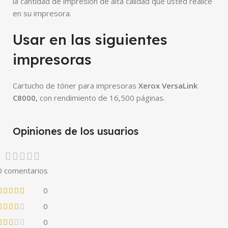
la cantidad de impresión de alta calidad que usted realice
en su impresora.
Usar en las siguientes
impresoras
Cartucho de tóner para impresoras
Xerox VersaLink
C8000
,
con rendimiento de 16,500 páginas.
Opiniones de los usuarios
0 comentarios
0
0
0