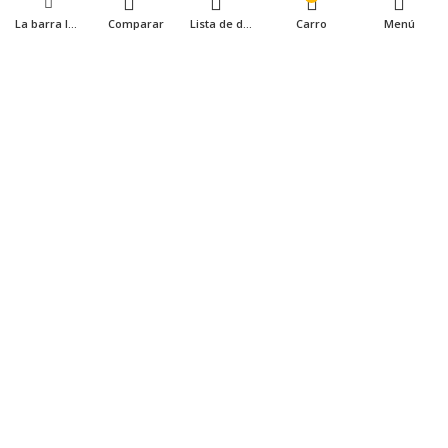
Favoritos
La barra lateral
Comparar
Lista de deseos
Carro
Menú
Comparar
Carrito
Pedido
Información
Contáctenos
Política de privacidad
Entrega y devolución
Terminos y Condiciones
Tienda
Contácto
Dirección:
Uruguay 483 Tienda N° 01- Cercado de Lima –
Lima