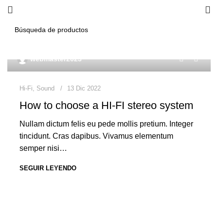
0
webmaster2023
Hi-Fi
,
Sound
13 Dic 2022
How to choose a HI-FI stereo system
Nullam dictum felis eu pede mollis pretium. Integer
tincidunt. Cras dapibus. Vivamus elementum
semper nisi…
SEGUIR LEYENDO