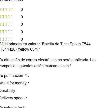
0
0
0
0
0
Sé el primero en valorar “Botella de Tinta Epson T544
(T544420) Yellow 65ml”
Tu dirección de correo electrónico no será publicada.
Los
campos obligatorios están marcados con
*
Tu puntuación
*
Value for money
Durability
Delivery speed
Tu valoración
*