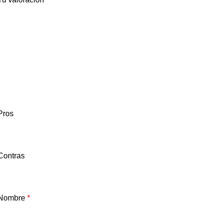
Pros
Contras
Nombre
*