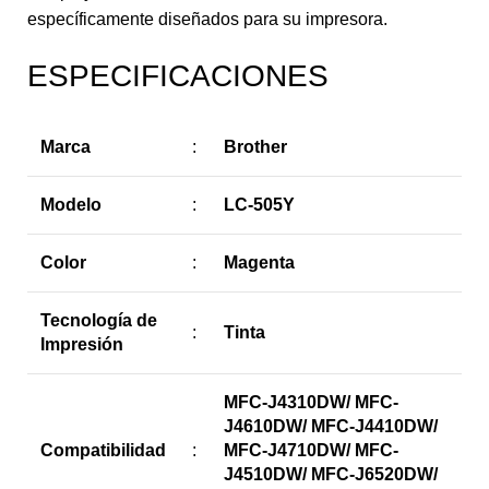
específicamente diseñados para su impresora.
ESPECIFICACIONES
Marca
:
Brother
Modelo
:
LC-505Y
Color
:
Magenta
Tecnología de
:
Tinta
Impresión
MFC-J4310DW/ MFC-
J4610DW/ MFC-J4410DW/
Compatibilidad
:
MFC-J4710DW/ MFC-
J4510DW/ MFC-J6520DW/