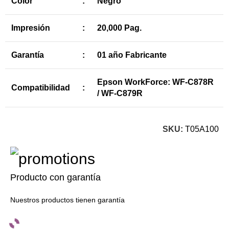
Color
:
Negro
Impresión
:
20,000 Pag.
Garantía
:
01 año Fabricante
Epson WorkForce: WF-C878R
Compatibilidad
:
/ WF-C879R
SKU:
T05A100
Producto con garantía
Nuestros productos tienen garantía