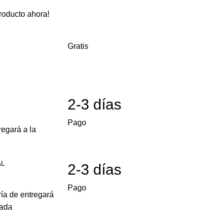
roducto ahora!
Gratis
2-3 días
Pago
egará a la
aL
2-3 días
Pago
ría de entregará
cada