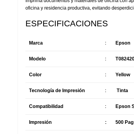
Imprima documentos y materiales de oficina con apa
oficina y residencia productiva, evitando desperdi
ESPECIFICACIONES
Marca
:
Epson
Modelo
:
T08242
Color
:
Yellow
Tecnología de Impresión
:
Tinta
Compatibilidad
:
Epson S
Impresión
:
500 Pag