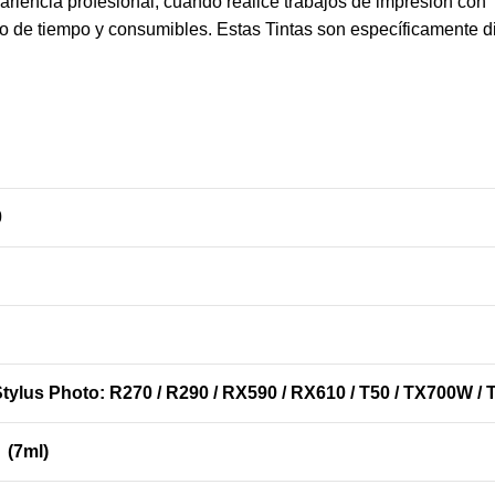
riencia profesional, cuando realice trabajos de impresión con 
cio de tiempo y consumibles. Estas Tintas son específicamente 
0
tylus Photo: R270 / R290 / RX590 / RX610 / T50 / TX700W
 (7ml)