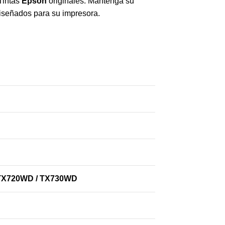
Tintas
Epson
originales. Mantenga su
diseñados para su impresora.
 / TX720WD / TX730WD