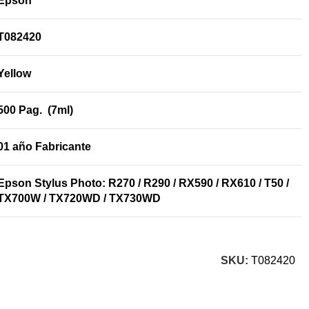
Epson
T082420
Yellow
500 Pag. (7ml)
01 año Fabricante
Epson Stylus Photo: R270 / R290 / RX590 / RX610 / T50 /
TX700W / TX720WD / TX730WD
SKU:
T082420