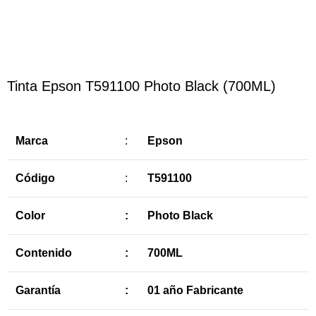
Haga Click para agrandar
Tinta Epson T591100 Photo Black (700ML)
Marca
:
Epson
Código
:
T591100
Color
:
Photo Black
Contenido
:
700ML
Garantía
:
01 año Fabricante