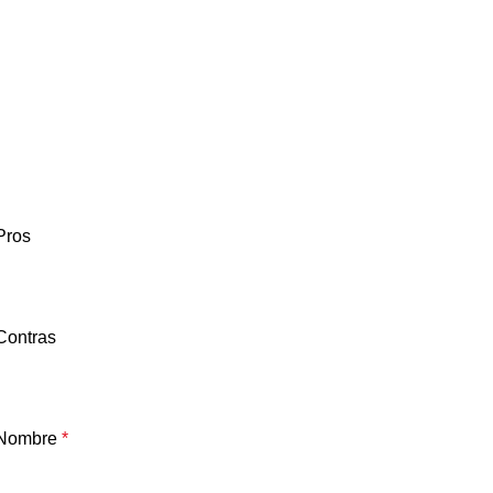
Pros
Contras
Nombre
*