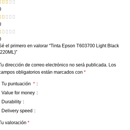
0
0
0
Sé el primero en valorar “Tinta Epson T603700 Light Black
(220ML)”
Tu dirección de correo electrónico no será publicada.
Los
campos obligatorios están marcados con
*
Tu puntuación
*
Value for money
Durability
Delivery speed
Tu valoración
*