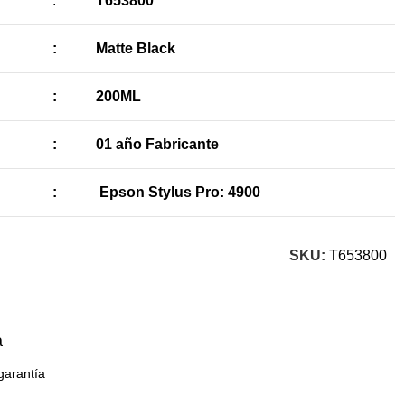
:
T653800
:
Matte Black
:
200ML
:
01 año Fabricante
:
Epson Stylus Pro: 4900
SKU:
T653800
a
garantía