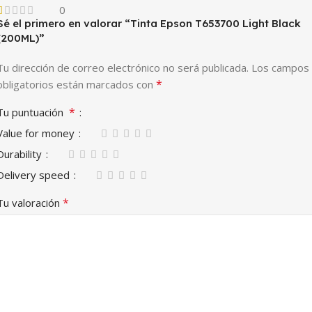
0
Sé el primero en valorar “Tinta Epson T653700 Light Black
(200ML)”
Tu dirección de correo electrónico no será publicada.
Los campos
*
obligatorios están marcados con
*
Tu puntuación
Value for money
Durability
Delivery speed
*
Tu valoración