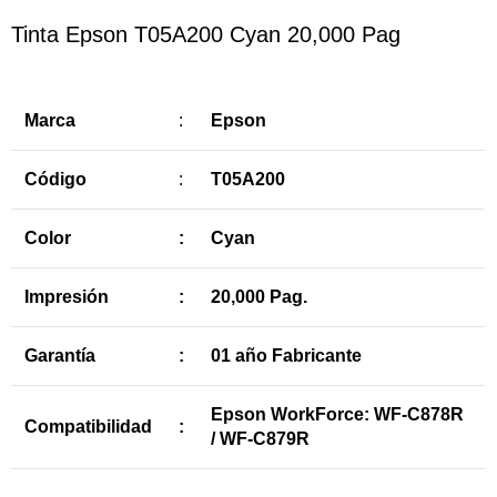
Tinta Epson T05A200 Cyan 20,000 Pag
Marca
:
Epson
Código
:
T05A200
Color
:
Cyan
Impresión
:
20,000 Pag.
Garantía
:
01 año Fabricante
Epson WorkForce: WF-C878R
Compatibilidad
:
/ WF-C879R