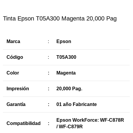
Tinta Epson T05A300 Magenta 20,000 Pag
Marca
:
Epson
Código
:
T05A300
Color
:
Magenta
Impresión
:
20,000 Pag.
Garantía
:
01 año Fabricante
Epson WorkForce: WF-C878R
Compatibilidad
:
/ WF-C879R