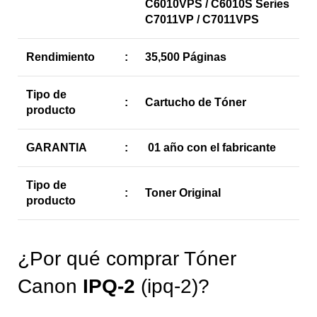
C6010VPS / C6010S Series
C7011VP / C7011VPS
Rendimiento
:
35,500 Páginas
Tipo de
:
Cartucho de Tóner
producto
GARANTIA
:
01 año con el fabricante
Tipo de
:
Toner Original
producto
¿Por qué comprar Tóner
Canon
IPQ-2
(ipq-2)?