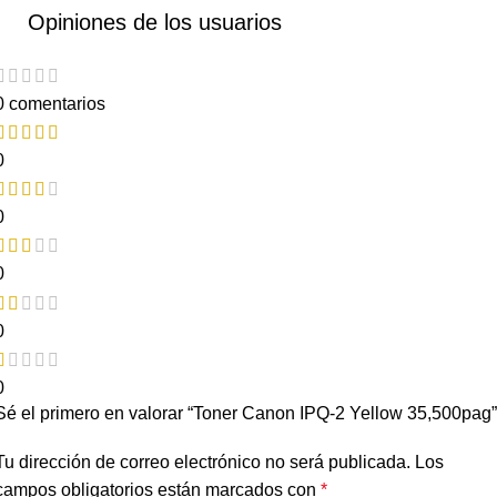
Opiniones de los usuarios
0 comentarios
0
0
0
0
0
Sé el primero en valorar “Toner Canon IPQ-2 Yellow 35,500pag”
Tu dirección de correo electrónico no será publicada.
Los
campos obligatorios están marcados con
*