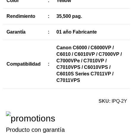
Color
:
Yellow
Rendimiento
:
35,500 pag.
Garantía
:
01 año Fabricante
Canon C6000 / C6000VP /
C6010 / C6010VP / C7000VP /
C7000VPe / C7010VP /
Compatibilidad
:
C7010VPS / C6010VPS /
C6010S Series C7011VP /
C7011VPS
SKU:
IPQ-2Y
Producto con garantía