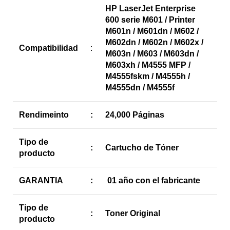
HP LaserJet Enterprise
600 serie M601 / Printer
M601n / M601dn / M602 /
M602dn / M602n / M602x /
Compatibilidad
:
M603n / M603 / M603dn /
M603xh / M4555 MFP /
M4555fskm / M4555h /
M4555dn / M4555f
Rendimeinto
:
24,000 Páginas
Tipo de
:
Cartucho de Tóner
producto
GARANTIA
:
01 año con el fabricante
Tipo de
:
Toner Original
producto