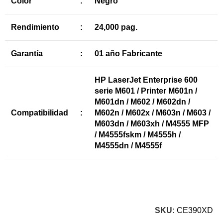
Color
:
Negro
Rendimiento
:
24,000 pag.
Garantía
:
01 año Fabricante
HP LaserJet Enterprise 600
serie M601 / Printer M601n /
M601dn / M602 / M602dn /
Compatibilidad
:
M602n / M602x / M603n / M603 /
M603dn / M603xh / M4555 MFP
/ M4555fskm / M4555h /
M4555dn / M4555f
SKU:
CE390XD