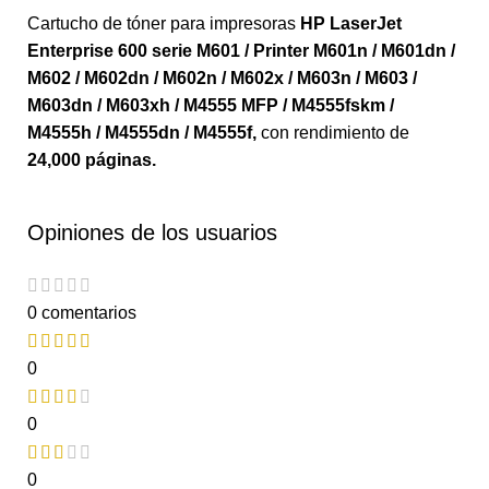
Cartucho de tóner para impresoras
HP LaserJet
Enterprise 600 serie M601 / Printer M601n / M601dn /
M602 / M602dn / M602n / M602x / M603n / M603 /
M603dn / M603xh / M4555 MFP / M4555fskm /
M4555h / M4555dn / M4555f
,
con rendimiento de
24,000 páginas.
Opiniones de los usuarios
0 comentarios
0
0
0