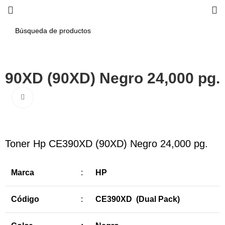
390XD (90XD) Negro 24,000 pg.
Haga Click para agrandar
-7%
Toner Hp CE390XD (90XD) Negro 24,000 pg.
Marca
:
HP
Código
:
CE390XD (Dual Pack)