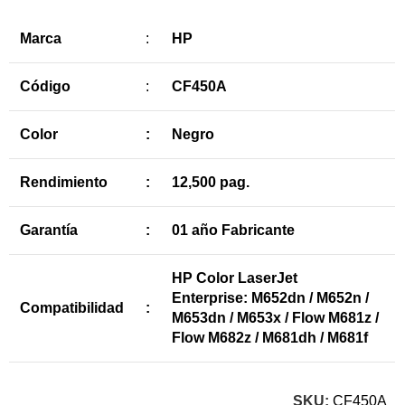
Marca
:
HP
Código
:
CF450A
Color
:
Negro
Rendimiento
:
12,500 pag.
Garantía
:
01 año Fabricante
HP Color LaserJet
Enterprise: M652dn / M652n /
Compatibilidad
:
M653dn / M653x / Flow M681z /
Flow M682z / M681dh / M681f
SKU:
CF450A