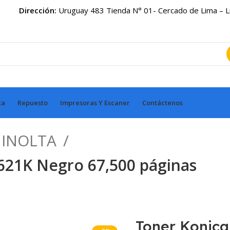
Dirección:
Uruguay 483 Tienda N° 01- Cercado de Lima – 
ta
Repuesto
Impresoras Y Escaner
Contáctenos
MINOLTA
621K Negro 67,500 páginas
Toner Konica