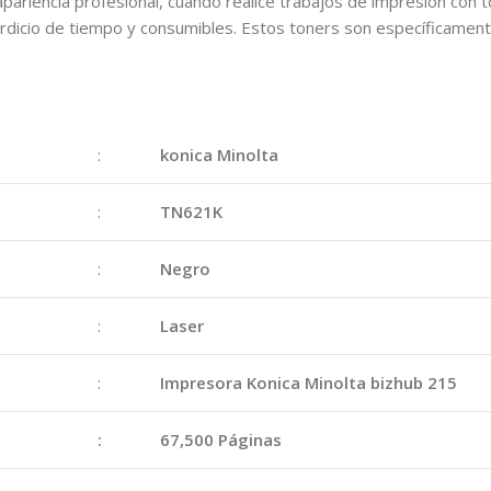
ariencia profesional, cuando realice trabajos de impresión con t
perdicio de tiempo y consumibles. Estos toners son específicamen
:
konica Minolta
:
TN621K
:
Negro
:
Laser
:
Impresora Konica Minolta bizhub 215
:
67,500 Páginas