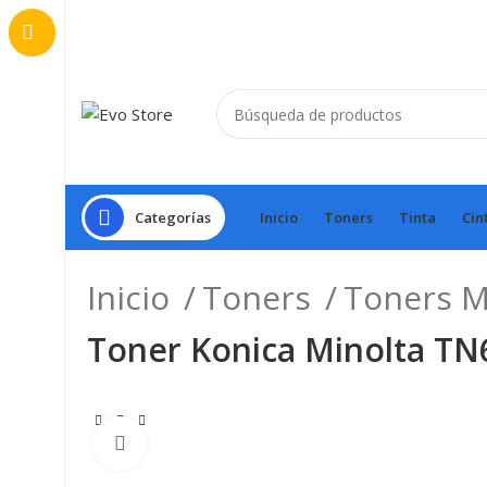
Categorías
Inicio
Toners
Tinta
Cin
Inicio
Toners
Toners 
Toner Konica Minolta TN
Haga Click para agrandar