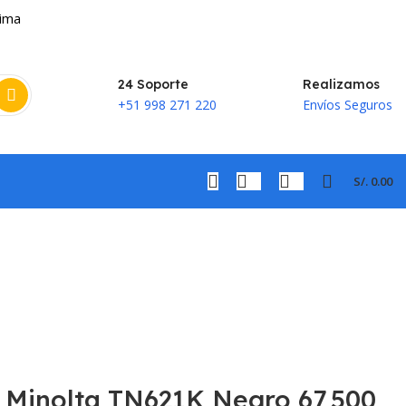
Lima
24 Soporte
Realizamos
+51 998 271 220
Envíos Seguros
S/.
0.00
 Minolta TN621K Negro 67,500