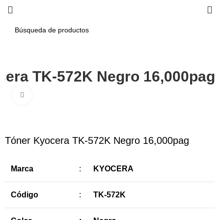
cera TK-572K Negro 16,000pag
Haga Click para agrandar
-8%
Tóner Kyocera TK-572K Negro 16,000pag
Marca
:
KYOCERA
Código
:
TK-572K