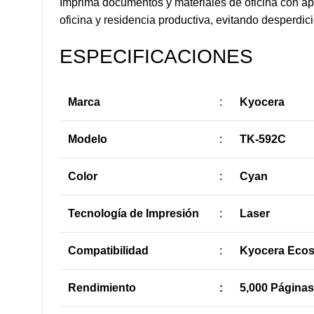
Imprima documentos y materiales de oficina con ap
oficina y residencia productiva, evitando desperdi
ESPECIFICACIONES
Marca
:
Kyocera
Modelo
:
TK-592C
Color
:
Cyan
Tecnología de Impresión
:
Laser
Compatibilidad
:
Kyocera Ecos
Rendimiento
:
5,000 Páginas