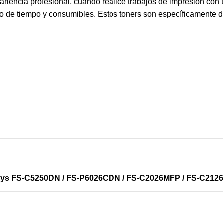
ariencia profesional, cuando realice trabajos de impresión con
cio de tiempo y consumibles. Estos toners son específicamente 
ys FS-C5250DN / FS-P6026CDN / FS-C2026MFP / FS-C212