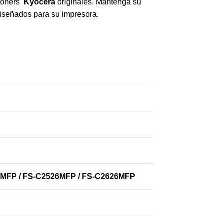
 toners
Kyocera
originales. Mantenga su
diseñados para su impresora.
6MFP / FS-C2526MFP / FS-C2626MFP