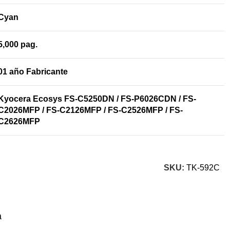
Cyan
5,000 pag.
01 año Fabricante
Kyocera Ecosys FS-C5250DN / FS-P6026CDN / FS-
C2026MFP / FS-C2126MFP / FS-C2526MFP / FS-
C2626MFP
SKU:
TK-592C
a