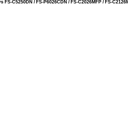
ys FS-C5250DN / FS-P6026CDN / FS-C2026MFP / FS-C2126