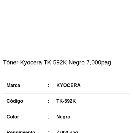
Haga Click para agrandar
Tóner Kyocera TK-592K Negro 7,000pag
Marca
:
KYOCERA
Código
:
TK-592K
Color
:
Negro
Rendimiento
:
7,000 pag.