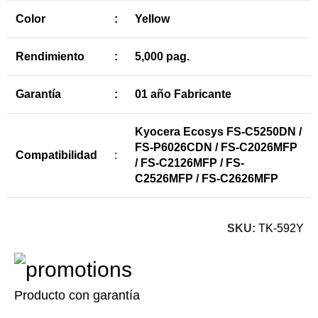
Color
:
Yellow
Rendimiento
:
5,000 pag.
Garantía
:
01 año Fabricante
Kyocera Ecosys FS-C5250DN /
FS-P6026CDN / FS-C2026MFP
Compatibilidad
:
/ FS-C2126MFP / FS-
C2526MFP / FS-C2626MFP
SKU:
TK-592Y
Producto con garantía