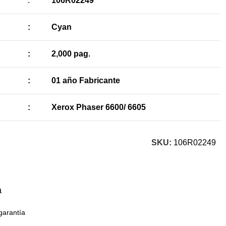
:
106R02249
:
Cyan
:
2,000 pag.
:
01 año Fabricante
:
Xerox Phaser 6600/ 6605
SKU:
106R02249
a
garantía