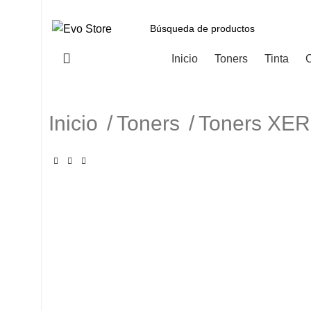
Categorías
Inicio
Toners
Tinta
C
Inicio
Toners
Toners XE
-5%
Haga Click para agrandar