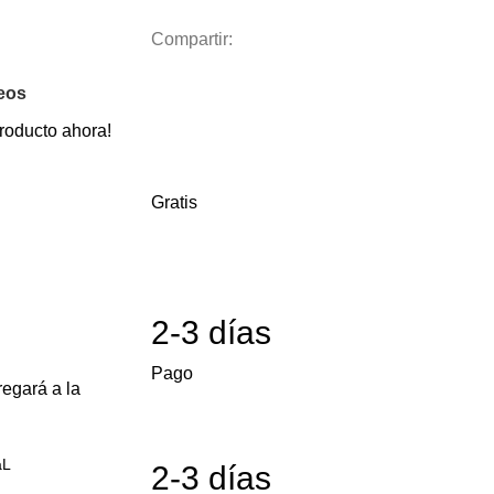
Compartir:
seos
roducto ahora!
Gratis
2-3 días
Pago
egará a la
aL
2-3 días