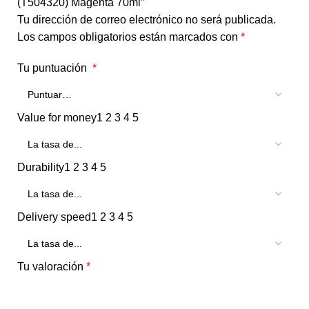
(T504320) Magenta 70ml”
Tu dirección de correo electrónico no será publicada.
Los campos obligatorios están marcados con
*
Tu puntuación
*
Value for money
1
2
3
4
5
Durability
1
2
3
4
5
Delivery speed
1
2
3
4
5
Tu valoración
*