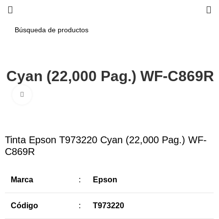
0 Cyan (22,000 Pag.) WF-C869R
Haga Click para agrandar
-8%
Tinta Epson T973220 Cyan (22,000 Pag.) WF-
C869R
Marca
:
Epson
Código
:
T973220