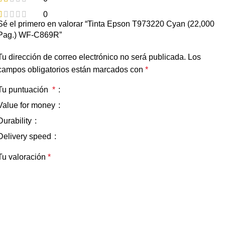
0
Sé el primero en valorar “Tinta Epson T973220 Cyan (22,000
Pag.) WF-C869R”
Tu dirección de correo electrónico no será publicada.
Los
campos obligatorios están marcados con
*
Tu puntuación
*
Value for money
Durability
Delivery speed
Tu valoración
*