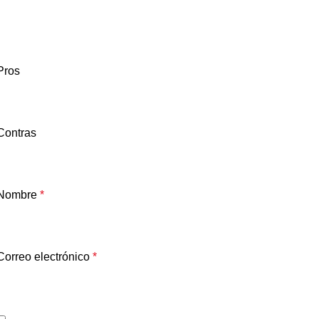
Pros
Contras
Nombre
*
Correo electrónico
*