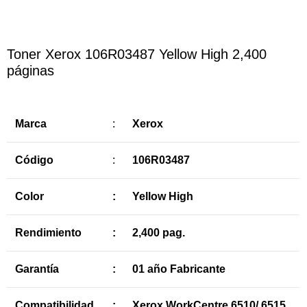
Toner Xerox 106R03487 Yellow High 2,400
páginas
Marca
:
Xerox
Código
:
106R03487
Color
:
Yellow
High
Rendimiento
:
2,400 pag.
Garantía
:
01 año Fabricante
Compatibilidad
:
Xerox WorkCentre 6510/ 6515